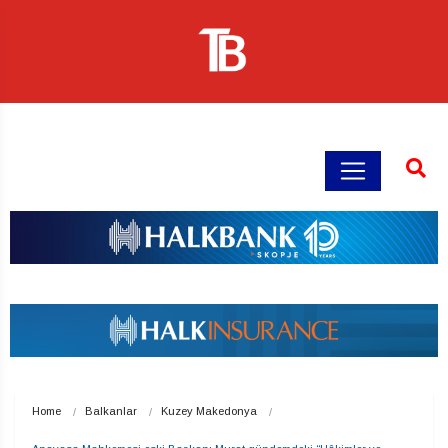
Home
Balkanlar
Kuzey Makedonya