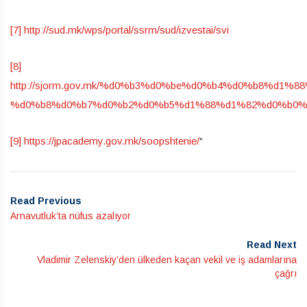
[7]
http://sud.mk/wps/portal/ssrm/sud/izvestai/svi
[8]
http://sjorm.gov.mk/%d0%b3%d0%be%d0%b4%d0%b8%d1%8
%d0%b8%d0%b7%d0%b2%d0%b5%d1%88%d1%82%d0%b0%
[9]
https://jpacademy.gov.mk/soopshtenie/
“
Read Previous
Arnavutluk’ta nüfus azalıyor
Read Next
Vladimir Zelenskiy’den ülkeden kaçan vekil ve iş adamlarına
çağrı