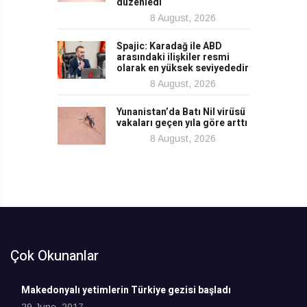
düzenledi
8 August, 2026
Spajic: Karadağ ile ABD
arasındaki ilişkiler resmi
olarak en yüksek seviyededir
8 August, 2026
Yunanistan’da Batı Nil virüsü
vakaları geçen yıla göre arttı
8 August, 2026
Çok Okunanlar
Makedonyalı yetimlerin Türkiye gezisi başladı
29 June, 2017