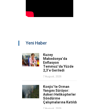
Yeni Haber
Kuzey
Makedonya’da
Enflasyon
Temmuz’da Yüzde
2,3’e Geriledi
7 August, 2026
Konjic’te Orman
Yangını Sürüyor:
Askeri Helikopterler
Söndürme
Çalışmalarına Katıldı
7 August, 2026