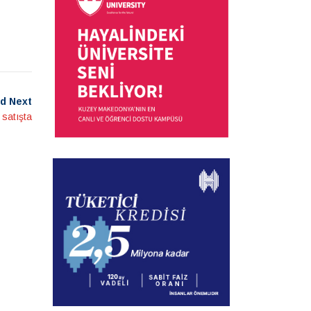
d Next
 satışta