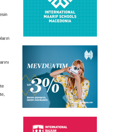
esin
pların
arını
te
te,