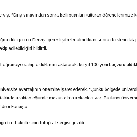
rviş, “Giriş sınavından sonra belli puanları tutturan öğrencilerimize k
ı dile getiren Derviş, gerekli şifreler alındıktan sonra derslerin kita
 edilebildiğini bildirdi.
if öğrenciye sahip olduklarını aktararak, bu yıl 100 yeni başvuru aldıkl
niversite avantajının önemine işaret ederek, “Çünkü bölgede üniversi
i taktirde uzaktan eğitimle mezun olma imkanları var. Bu ikinci üniversi
” diye konuştu.
etim Fakültesinin fotoğraf sergisi gezildi.