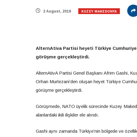
KUZEY MAKEDONYA
2 August, 2019
AlternAtiva Partisi heyeti Türkiye Cumhuriye
görüşme gerçekleştirdi.
AlternAtivA Partisi Genel Başkanı Afrim Gashi, K
Orhan Murtezani’den oluşan heyet Türkiye Cumhuri
görüşme gerçekleştirdi.
Görüşmede, NATO üyelik sürecinde Kuzey Makedonya
alanlardaki ikili ilişkiler ele alındı.
Gashi aynı zamanda Türkiye’nin bölgede ve özellik