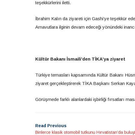
teşekkürlerini iletti.
İbrahim Kalın da ziyareti için Gashi’ye teşekkür ede
Arnavutlara ilginin devam edeceği yönündeki inancını
Kültür Bakanı İsmaili’den TİKA’ya ziyaret
Türkiye temasları kapsamında Kültür Bakanı Hüsni İ
ziyaret gerçekleştirerek TİKA Başkanı Serkan Kayala
Görüşmede farklı alanlardaki işbirliği fırsatları mas
Read Previous
Binlerce klasik otomobil tutkunu Hırvatistan’da buluş