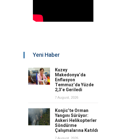
Yeni Haber
Kuzey
Makedonya’da
Enflasyon
Temmuz’da Yüzde
2,3’e Geriledi
7 August, 2026
Konjic’te Orman
Yangını Sürüyor:
Askeri Helikopterler
Söndürme
Çalışmalarına Katıldı
7 August, 2026