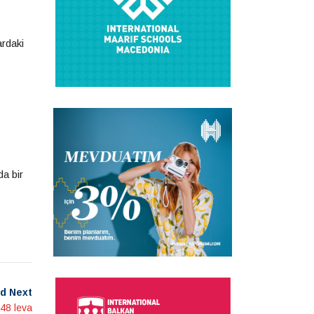
ardaki
a bir
d Next
448 leva