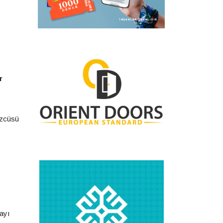
r
özcüsü
ayı