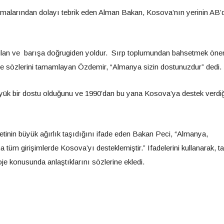
şmalarından dolayı tebrik eden Alman Bakan, Kosova’nın yerinin AB’
uyulan ve barışa doğrugiden yoldur. Sırp toplumundan bahsetmek önem
iye sözlerini tamamlayan Özdemir, “Almanya sizin dostunuzdur” dedi.
ük bir dostu olduğunu ve 1990’dan bu yana Kosova’ya destek verdiğ
tinin büyük ağırlık taşıdığını ifade eden Bakan Peci, “Almanya,
tüm girişimlerde Kosova’yı desteklemiştir.” Ifadelerini kullanarak, t
je konusunda anlaştıklarını sözlerine ekledi.