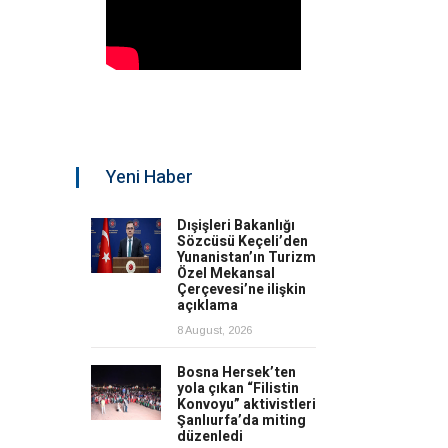
Yeni Haber
Dışişleri Bakanlığı
Sözcüsü Keçeli’den
Yunanistan’ın Turizm
Özel Mekansal
Çerçevesi’ne ilişkin
açıklama
8 August, 2026
Bosna Hersek’ten
yola çıkan “Filistin
Konvoyu” aktivistleri
Şanlıurfa’da miting
düzenledi