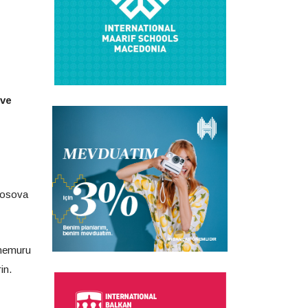
 ve
Kosova
 memuru
in.