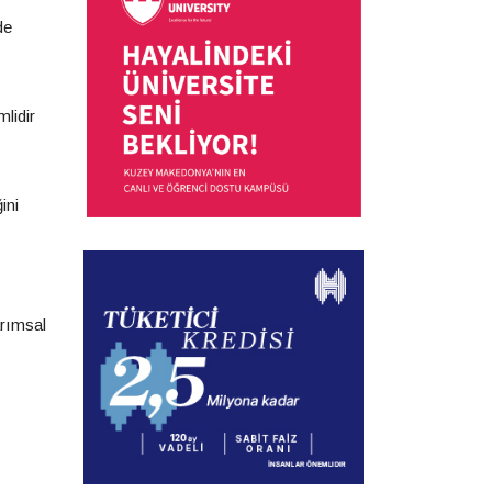
de
lidir
ini
arımsal