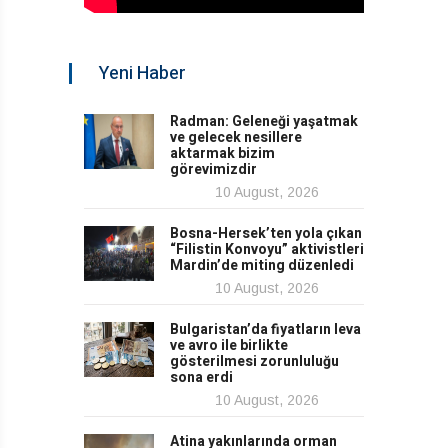
Yeni Haber
Radman: Geleneği yaşatmak
ve gelecek nesillere
aktarmak bizim
görevimizdir
10 August, 2026
Bosna-Hersek’ten yola çıkan
“Filistin Konvoyu” aktivistleri
Mardin’de miting düzenledi
10 August, 2026
Bulgaristan’da fiyatların leva
ve avro ile birlikte
gösterilmesi zorunluluğu
sona erdi
10 August, 2026
Atina yakınlarında orman