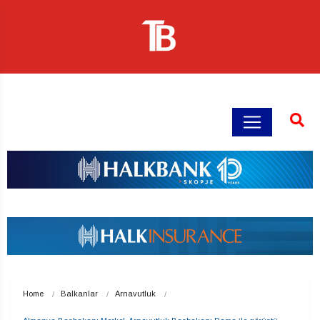
Home
Balkanlar
Arnavutluk