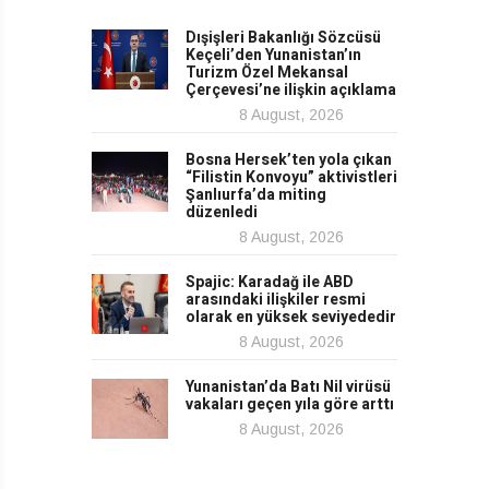
Dışişleri Bakanlığı Sözcüsü
Keçeli’den Yunanistan’ın
Turizm Özel Mekansal
Çerçevesi’ne ilişkin açıklama
8 August, 2026
Bosna Hersek’ten yola çıkan
“Filistin Konvoyu” aktivistleri
Şanlıurfa’da miting
düzenledi
8 August, 2026
Spajic: Karadağ ile ABD
arasındaki ilişkiler resmi
olarak en yüksek seviyededir
8 August, 2026
Yunanistan’da Batı Nil virüsü
vakaları geçen yıla göre arttı
8 August, 2026