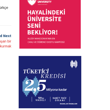
ürkçe
d Next
şan bir
 kurmak