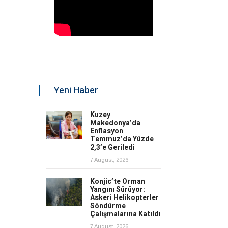
Yeni Haber
Kuzey
Makedonya’da
Enflasyon
Temmuz’da Yüzde
2,3’e Geriledi
7 August, 2026
Konjic’te Orman
Yangını Sürüyor:
Askeri Helikopterler
Söndürme
Çalışmalarına Katıldı
7 August, 2026