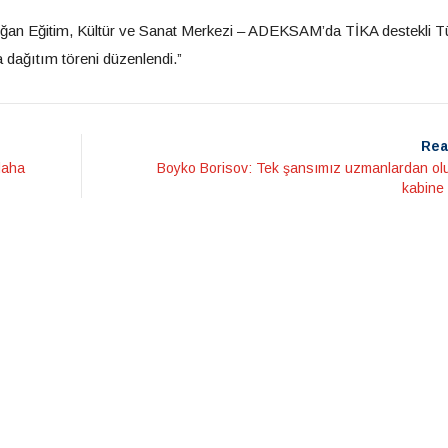
ğan Eğitim, Kültür ve Sanat Merkezi – ADEKSAM’da TİKA destekli T
 dağıtım töreni düzenlendi.”
Rea
daha
Boyko Borisov: Tek şansımız uzmanlardan olu
kabine