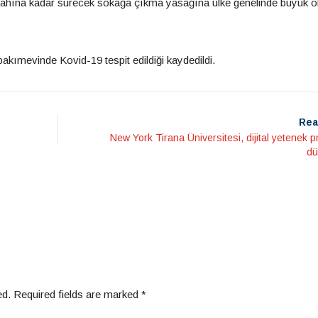
ahına kadar sürecek sokağa çıkma yasağına ülke genelinde büyük ö
bakımevinde Kovid-19 tespit edildiği kaydedildi.
Rea
New York Tirana Üniversitesi, dijital yetenek 
dü
ed.
Required fields are marked
*