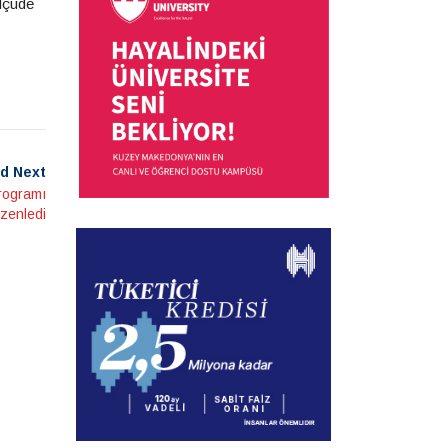
lçüde
d Next
programı
zenledi