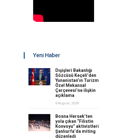
Yeni Haber
Dışişleri Bakanlığı
Sözcüsü Keçeli’den
Yunanistan’ın Turizm
Özel Mekansal
Çerçevesi’ne ilişkin
açıklama
8 August, 2026
Bosna Hersek’ten
yola çıkan “Filistin
Konvoyu” aktivistleri
Şanlıurfa’da miting
düzenledi