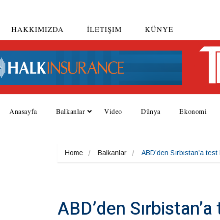
HAKKIMIZDA
İLETIŞIM
KÜNYE
Anasayfa
Balkanlar
Video
Dünya
Ekonomi
Home
Balkanlar
ABD’den Sırbistan’a test k
ABD’den Sırbistan’a t