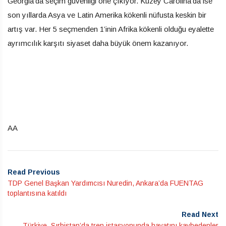
Georgia’da seçim güvenliği öne çıkıyor. Kuzey Carolina’da ise
son yıllarda Asya ve Latin Amerika kökenli nüfusta keskin bir
artış var. Her 5 seçmenden 1’inin Afrika kökenli olduğu eyalette
ayrımcılık karşıtı siyaset daha büyük önem kazanıyor.
AA
Read Previous
TDP Genel Başkan Yardımcısı Nuredin, Ankara’da FUENTAG
toplantısına katıldı
Read Next
Türkiye, Sırbistan’da tren istasyonunda hayatını kaybedenler