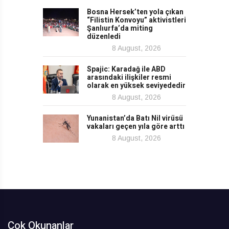
Bosna Hersek’ten yola çıkan
“Filistin Konvoyu” aktivistleri
Şanlıurfa’da miting
düzenledi
8 August, 2026
Spajic: Karadağ ile ABD
arasındaki ilişkiler resmi
olarak en yüksek seviyededir
8 August, 2026
Yunanistan’da Batı Nil virüsü
vakaları geçen yıla göre arttı
8 August, 2026
Çok Okunanlar