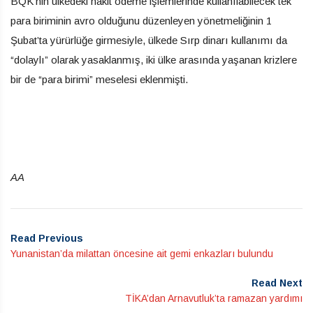
BQK’nin ülkedeki nakit ödeme işlemlerinde kullanılabilecek tek
para biriminin avro olduğunu düzenleyen yönetmeliğinin 1
Şubat’ta yürürlüğe girmesiyle, ülkede Sırp dinarı kullanımı da
“dolaylı” olarak yasaklanmış, iki ülke arasında yaşanan krizlere
bir de “para birimi” meselesi eklenmişti.
AA
Read Previous
Yunanistan’da milattan öncesine ait gemi enkazları bulundu
Read Next
TİKA’dan Arnavutluk’ta ramazan yardımı