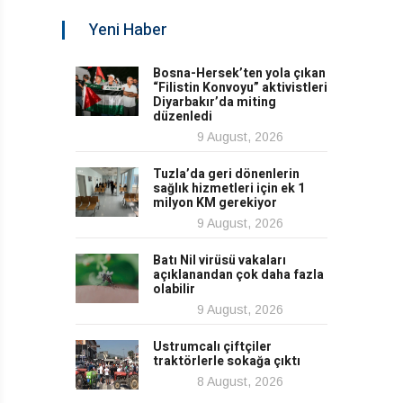
Yeni Haber
Bosna-Hersek’ten yola çıkan
“Filistin Konvoyu” aktivistleri
Diyarbakır’da miting
düzenledi
9 August, 2026
Tuzla’da geri dönenlerin
sağlık hizmetleri için ek 1
milyon KM gerekiyor
9 August, 2026
Batı Nil virüsü vakaları
açıklanandan çok daha fazla
olabilir
9 August, 2026
Ustrumcalı çiftçiler
traktörlerle sokağa çıktı
8 August, 2026