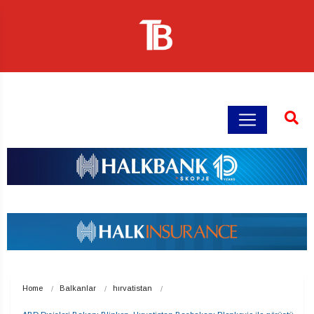
Home
Balkanlar
hırvatistan