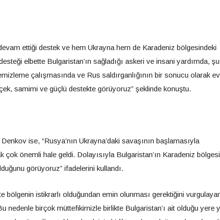
devam ettiği destek ve hem Ukrayna hem de Karadeniz bölgesindeki
 desteği elbette Bulgaristan’ın sağladığı askeri ve insani yardımda, ş
izleme çalışmasında ve Rus saldırganlığının bir sonucu olarak evl
rçek, samimi ve güçlü destekte görüyoruz” şeklinde konuştu.
y Denkov ise, “Rusya’nın Ukrayna’daki savaşının başlamasıyla
k çok önemli hale geldi. Dolayısıyla Bulgaristan’ın Karadeniz bölges
olduğunu görüyoruz” ifadelerini kullandı.
kte bölgenin istikrarlı olduğundan emin olunması gerektiğini vurgulaya
 nedenle birçok müttefikimizle birlikte Bulgaristan’ı ait olduğu yere 