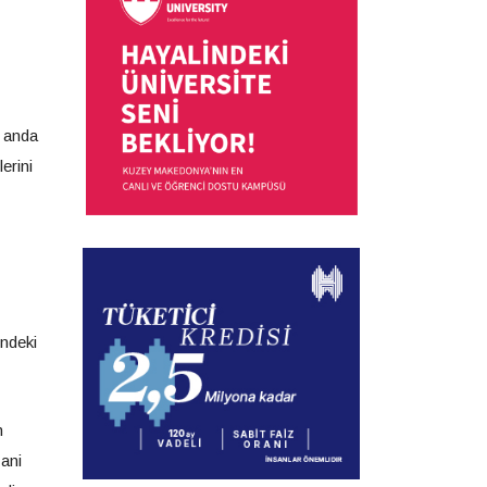
u anda
erini
indeki
n
yani