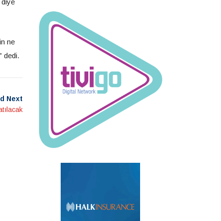
 diye
in ne
 dedi.
d Next
atılacak