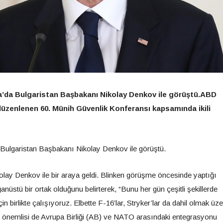
a’da Bulgaristan Başbakanı Nikolay Denkov ile görüştü.ABD
düzenlenen 60. Münih Güvenlik Konferansı kapsamında ikili
Bulgaristan Başbakanı Nikolay Denkov ile görüştü.
lay Denkov ile bir araya geldi. Blinken görüşme öncesinde yaptığı
üstü bir ortak olduğunu belirterek, “Bunu her gün çeşitli şekillerde
için birlikte çalışıyoruz. Elbette F-16’lar, Stryker’lar da dahil olmak üz
 önemlisi de Avrupa Birliği (AB) ve NATO arasındaki entegrasyonu