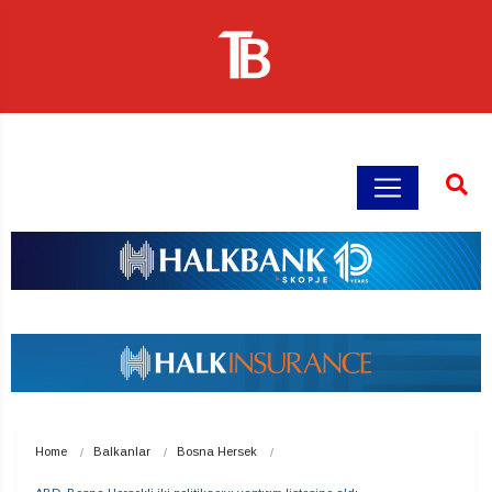
Home
Balkanlar
Bosna Hersek