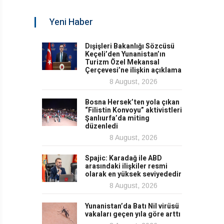
Yeni Haber
Dışişleri Bakanlığı Sözcüsü
Keçeli’den Yunanistan’ın
Turizm Özel Mekansal
Çerçevesi’ne ilişkin açıklama
8 August, 2026
Bosna Hersek’ten yola çıkan
“Filistin Konvoyu” aktivistleri
Şanlıurfa’da miting
düzenledi
8 August, 2026
Spajic: Karadağ ile ABD
arasındaki ilişkiler resmi
olarak en yüksek seviyededir
8 August, 2026
Yunanistan’da Batı Nil virüsü
vakaları geçen yıla göre arttı