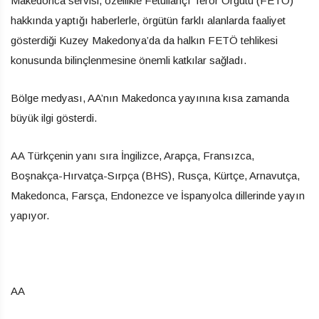
Makedonca servisi, özellikle Fetullahçı Terör Örgütü (FETÖ)
hakkında yaptığı haberlerle, örgütün farklı alanlarda faaliyet
gösterdiği Kuzey Makedonya’da da halkın FETÖ tehlikesi
konusunda bilinçlenmesine önemli katkılar sağladı.
Bölge medyası, AA’nın Makedonca yayınına kısa zamanda
büyük ilgi gösterdi.
AA Türkçenin yanı sıra İngilizce, Arapça, Fransızca,
Boşnakça-Hırvatça-Sırpça (BHS), Rusça, Kürtçe, Arnavutça,
Makedonca, Farsça, Endonezce ve İspanyolca dillerinde yayın
yapıyor.
AA