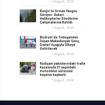
7 August, 2026
Konjic’te Orman Yangını
Sürüyor: Askeri
Helikopterler Söndürme
Çalışmalarına Katıldı
7 August, 2026
Bodrum’da Tobogandan
Düşen Makedonyalı Genç,
Devlet Uçağıyla Ülkeye
Getirilecek
7 August, 2026
Radişani yakınlarındaki trafik
kazasında 21 yaşındaki
motosiklet sürücüsü
hayatını kaybetti
7 August, 2026