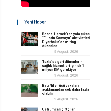
Yeni Haber
Bosna-Hersek’ten yola çıkan
“Filistin Konvoyu” aktivistleri
Diyarbakır’da miting
düzenledi
9 August, 2026
Tuzla’da geri dönenlerin
sağlık hizmetleri için ek 1
milyon KM gerekiyor
9 August, 2026
Batı Nil virüsü vakaları
açıklanandan çok daha fazla
olabilir
9 August, 2026
Ustrumcalı çiftçiler