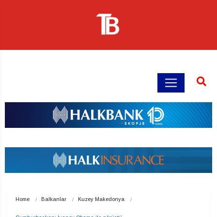
Home
Balkanlar
Kuzey Makedonya