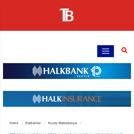
Home
Balkanlar
Kuzey Makedonya