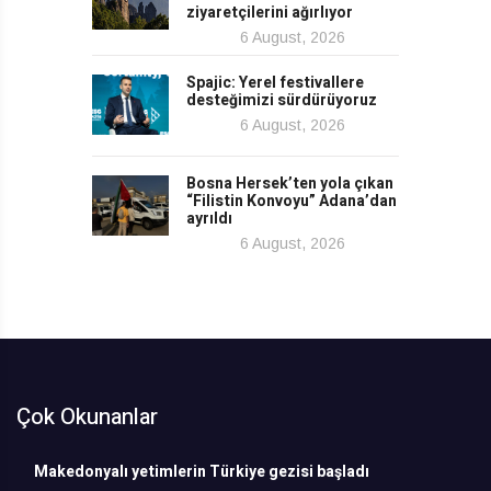
ziyaretçilerini ağırlıyor
6 August, 2026
Spajic: Yerel festivallere
desteğimizi sürdürüyoruz
6 August, 2026
Bosna Hersek’ten yola çıkan
“Filistin Konvoyu” Adana’dan
ayrıldı
6 August, 2026
Çok Okunanlar
Makedonyalı yetimlerin Türkiye gezisi başladı