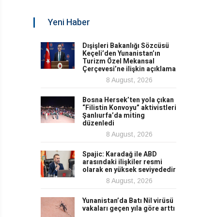
Yeni Haber
Dışişleri Bakanlığı Sözcüsü
Keçeli’den Yunanistan’ın
Turizm Özel Mekansal
Çerçevesi’ne ilişkin açıklama
8 August, 2026
Bosna Hersek’ten yola çıkan
“Filistin Konvoyu” aktivistleri
Şanlıurfa’da miting
düzenledi
8 August, 2026
Spajic: Karadağ ile ABD
arasındaki ilişkiler resmi
olarak en yüksek seviyededir
8 August, 2026
Yunanistan’da Batı Nil virüsü
vakaları geçen yıla göre arttı