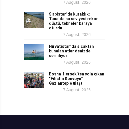
7 August, 2026
Sırbistan’da kuraklık:
Tuna’da su seviyesi rekor
düştü, tekneler karaya
oturdu
7 August, 2026
Hırvatistan’da sıcaktan
bunalan atlar denizde
serinliyor
7 August, 2026
Bosna-Hersek’ten yola çıkan
“Filistin Konvoyu”
Gaziantep’e ulaştı
7 August, 2026